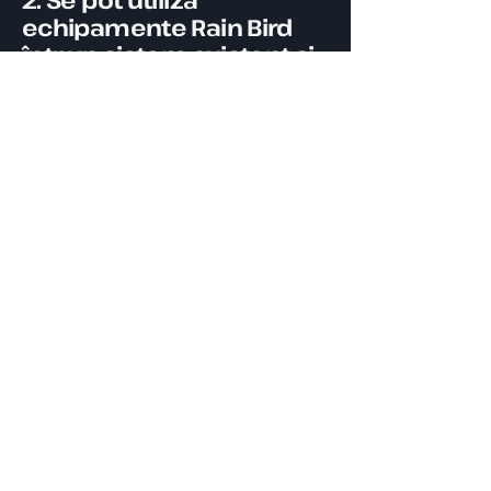
2. Se pot utiliza
echipamente Rain Bird
într-un sistem existent şi
cum se integrează?
Da. Produsele Rain Bird se pot
integra în sisteme existente, fiind
compatibile cu soluţii de
aspersoare, picurare, controlere
inteligente şi senzori, toate parte
din proiectare şi consultanţă
oferite de Harmonya Garden Plus.
3. Care sunt beneficiile
directe ale instalării unui
sistem Rain Bird
profesionist?