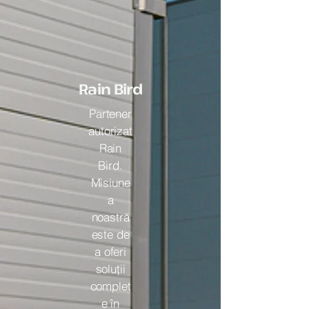
Rain Bird
Partener
autorizat
Rain
Bird.
Misiune
a
noastră
este de
a oferi
soluţii
complet
e în