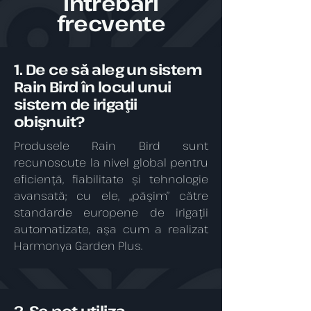
Întrebări
frecvente
1. De ce să aleg un sistem
Rain Bird în locul unui
sistem de irigaţii
obişnuit?
Produsele Rain Bird sunt
recunoscute la nivel global pentru
eficienţă, fiabilitate şi tehnologie
avansată; cu ele, „păşim” către
standarde europene de irigaţii
automatizate, aşa cum a realizat
Harmonya Garden Plus.