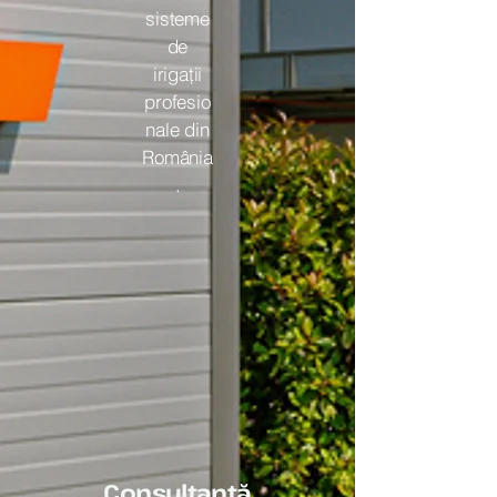
sisteme
de
irigaţii
profesio
nale din
România
.
Consultanță