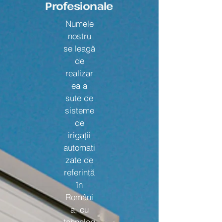
Profesionale
Numele
nostru
se leagă
de
realizar
ea a
sute de
sisteme
de
irigații
automati
zate de
referință
în
Români
a, cu
tehnolog