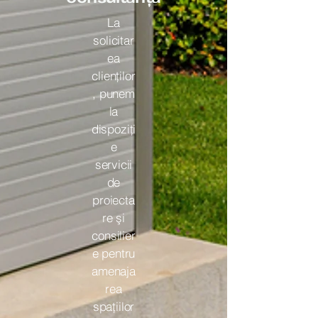
La
solicitar
ea
clienților
, punem
la
dispoziţi
e
servicii
de
proiecta
re şi
consilier
e pentru
amenaja
rea
spaţiilor