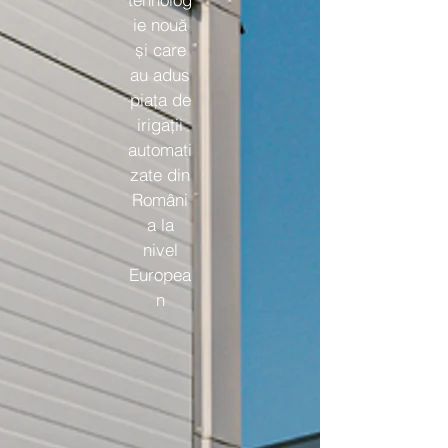
ie nouă
și care
au adus
piața de
irigații
automati
zate din
Români
a la
nivel
Europea
n