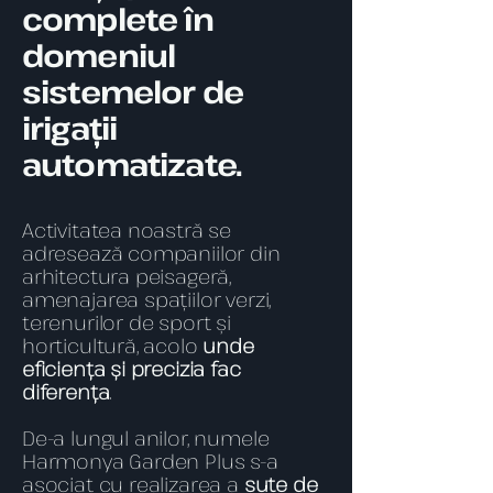
complete în
domeniul
sistemelor de
irigații
automatizate.
Activitatea noastră se
adresează companiilor din
arhitectura peisageră,
amenajarea spațiilor verzi,
terenurilor de sport și
horticultură, acolo
unde
eficiența și precizia fac
diferența
.
De-a lungul anilor, numele
Harmonya Garden Plus s-a
asociat cu realizarea a
sute de