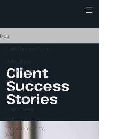
Blog
Client Success Stories
Toate Bloguri
Client
Project Highlights
Success
Smart Irrigation
Client Success Stories
Stories
Fence Systems
Outdoor Living
Central Cleaning
Întrebări Frecvente
(FAQ)