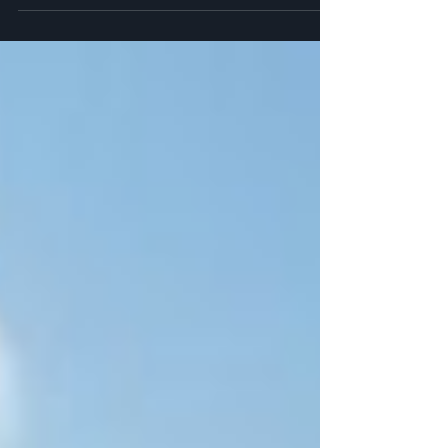
Obiectivul său a rămas același: realizarea unor
lucrări de calitate, care să bucure ochiul și să
mulțumească fiecare beneficiar. „Îmi place să
fac meseria cum știu eu mai bine, din
pasiune și cu obiective clare. Nu trebuie să
folosim cuvinte mari – important este să fim
deschiși.” Colaborarea cu Harmonya Garden
Plus a început firesc, dintr-o relaț