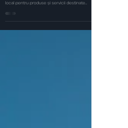
Garden Plus
De aproape două decenii, Green Planet (Gaia
Bio Systems Srl.) este un punct de referință
local pentru produse și servicii destinate
grădinăritului. Activitatea lor include o gamă
variată de produse – de la fertilizanți, accesorii
și materiale pentru amenajarea spațiilor verzi
(agrotextil, geotextil, ghivece, plase de umbrire,
tăvi de răsaduri etc.) – până la proiectarea,
comercializarea, instalarea și întreținerea
sistemelor de irigații. „Nu comercializăm
plante, dar oferim