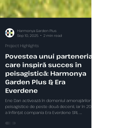
Harmonya Garden Plus
Sep 10, 2025
2 min read
Project Highlights
Povestea unui parteneriat
care inspiră succes în
peisagistică: Harmonya
Garden Plus & Era
Everdene
Ene Dan activează în domeniul amenajărilor
peisagistice de peste două decenii, iar în 2016
a înființat compania Era Everdene SRL .