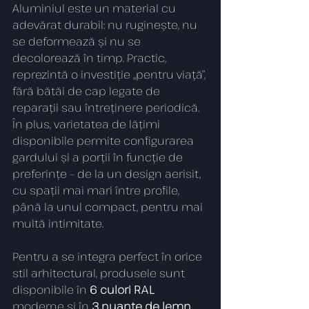
Aluminiul este un material cu 
adevărat durabil: nu ruginește, nu 
se deformează și nu se 
decolorează în timp. Practic, 
reprezintă o investiție „pentru viață”, 
fără bătăi de cap legate de 
reparații sau întreținere periodică. 
În plus, varietatea de lățimi 
disponibile permite configurarea 
gardului și a porții în funcție de 
preferințe – de la un design aerisit, 
cu spații mai mari între profile, 
până la unul compact, pentru mai 
multă intimitate.
Pentru a se integra perfect în orice 
stil arhitectural, produsele sunt 
disponibile în 
6 culori RAL
moderne și în 
3 nuanțe de lemn