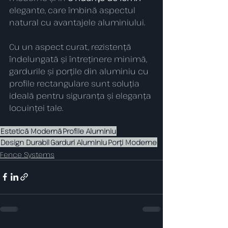
elegante, care îmbină aspectul 
natural cu avantajele aluminiului.
Cu un aspect curat, rezistență 
îndelungată și întreținere minimă, 
gardurile și porțile din aluminiu cu 
profile rectangulare sunt soluția 
ideală pentru siguranța și eleganța 
locuinței tale.
Estetică Modernă
Profile Aluminiu
Design Durabil
Garduri Aluminiu
Porți Moderne
Fence Systems