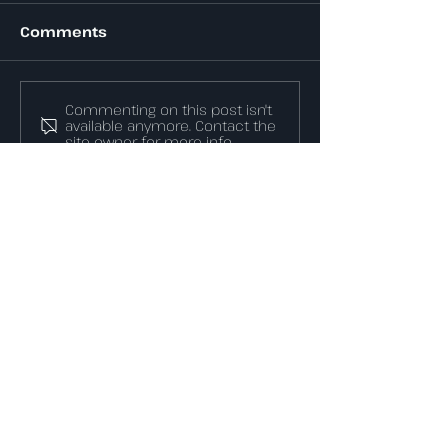
Comments
Commenting on this post isn't
available anymore. Contact the
site owner for more info.
Meniu
Despre noi
Smart Irrigation
Fence Systems